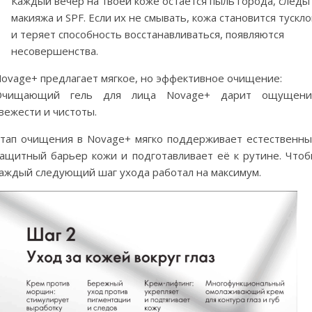
Каждый вечер на твоей коже остаётся пыль города, следы
макияжа и SPF. Если их не смывать, кожа становится тускл
и теряет способность восстанавливаться, появляются
несовершенства.
ovage+ предлагает мягкое, но эффективное очищение:
Очищающий гель для лица Novage+ дарит ощущени
вежести и чистоты.
тап очищения в Novage+ мягко поддерживает естественн
ащитный барьер кожи и подготавливает её к рутине. Что
аждый следующий шаг ухода работал на максимум.