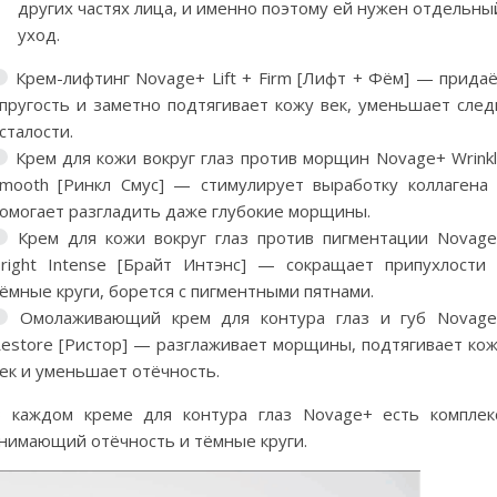
других частях лица, и именно поэтому ей нужен отдельны
уход.
Крем-лифтинг Novage+ Lift + Firm [Лифт + Фём] — прида
пругость и заметно подтягивает кожу век, уменьшает сле
сталости.
Крем для кожи вокруг глаз против морщин Novage+ Wrink
mooth [Ринкл Смус] — стимулирует выработку коллагена
омогает разгладить даже глубокие морщины.
Крем для кожи вокруг глаз против пигментации Novag
right Intense [Брайт Интэнс] — сокращает припухлости
ёмные круги, борется с пигментными пятнами.
Омолаживающий крем для контура глаз и губ Novage
estore [Ристор] — разглаживает морщины, подтягивает ко
ек и уменьшает отёчность.
 каждом креме для контура глаз Novage+ есть комплек
нимающий отёчность и тёмные круги.